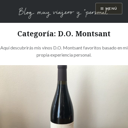
Saltar
MENÚ
al
contenido
Blog muy viajero y "personal"
Categoría:
D.O. Montsant
Aquí descubrirás mis vinos D.O. Montsant favoritos basado en mi
propia experiencia personal.